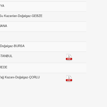
TYA
k Su Kazanları-Doğalgaz-GEBZE
ADANA
i-Doğalgaz-BURSA
-İSTANBUL
EREDE
n Yağ Kazanı-Doğalgaz-ÇORLU