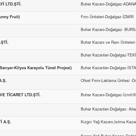
İ LTD.ŞTİ.
Buhar Kazanı-Doğalgaz-ADAN
nny Fruit)
Fırın Üniteleri-Doğalgaz-İZMİR
Buhar Kazanı-Doğalgaz- BUR
ŞTİ.
Buhar Kazanı ve Ram Üniteler
Buhar Kazanları-Doğalgaz-TE
rıyer-Kilyos Karayolu Tünel Projesi)
Buhar Kazanları-Doğalgaz-İS
.Ş.
Ofset Fırını-Laklama Ünitesi 
VE TİCARET LTD.ŞTİ.
Buhar Kazanı-Doğalgaz-İzmit
Buhar Kazanları-Doğalgaz- Ali
 A.Ş.
Kızgın Yağ Kazanı,Isıtma Kaza
Kızgın Yağ-Buhar Kazanı-Doğ