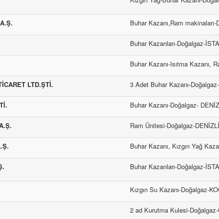
A.Ş.
Buhar Kazanı,Ram makinaları
Buhar Kazanları-Doğalgaz-İS
Buhar Kazanı-Isıtma Kazanı, R
İCARET LTD.ŞTİ.
3 Adet Buhar Kazanı-Doğalgaz
Tİ.
Buhar Kazanı-Doğalgaz- DENİZ
A.Ş.
Ram Ünitesi-Doğalgaz-DENİZL
.Ş.
Buhar Kazanı, Kızgın Yağ Kaz
Ş.
Buhar Kazanları-Doğalgaz-İS
Kızgın Su Kazanı-Doğalgaz-K
2 ad Kurutma Kulesi-Doğalg