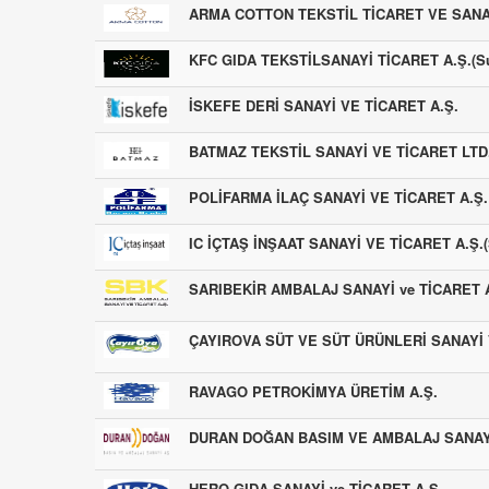
ARMA COTTON TEKSTİL TİCARET VE SANAY
KFC GIDA TEKSTİLSANAYİ TİCARET A.Ş.(Su
İSKEFE DERİ SANAYİ VE TİCARET A.Ş.
BATMAZ TEKSTİL SANAYİ VE TİCARET LTD.
POLİFARMA İLAÇ SANAYİ VE TİCARET A.Ş.
IC İÇTAŞ İNŞAAT SANAYİ VE TİCARET A.Ş.(Sa
SARIBEKİR AMBALAJ SANAYİ ve TİCARET A
ÇAYIROVA SÜT VE SÜT ÜRÜNLERİ SANAYİ 
RAVAGO PETROKİMYA ÜRETİM A.Ş.
DURAN DOĞAN BASIM VE AMBALAJ SANAYİ
HERO GIDA SANAYİ ve TİCARET A.Ş.