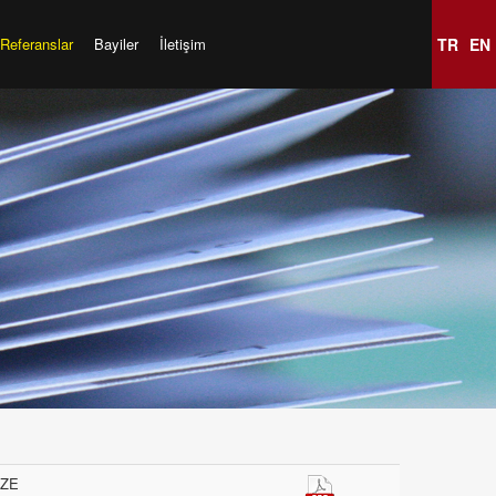
Referanslar
Bayiler
İletişim
TR
EN
BZE