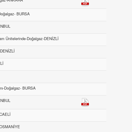
-Doğalgaz- BURSA
TANBUL
am Ünitelerinde-Doğalgaz-DENİZLİ
-DENİZLİ
Lİ
İ
anı-Doğalgaz- BURSA
TANBUL
OCAELİ
az-OSMANİYE