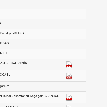
A
SA
i-Doğalgaz-BURSA
KİRDAĞ
TANBUL
-Doğalgaz-BALIKESİR
/KOCAELİ
ağa/İZMİR
nı-Buhar Jenaratörleri-Doğalgaz-İSTANBUL
algaz-ANKARA