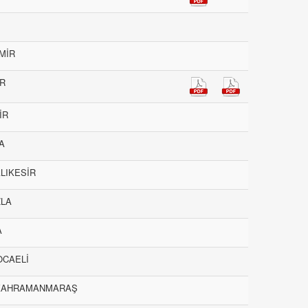
ZMİR
İR
İR
SA
ALIKESİR
ZLA
A
KOCAELİ
az-KAHRAMANMARAŞ