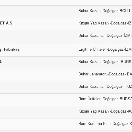
Buhar Kazanı-Doğalgaz-BOLU
ET A.Ş.
Kızgın Yağ Kazanı-Doğalgaz-İ
Buhar Kazanları-Doğalgaz-İZM
 Fabrikası
Erğitme Üniteleri-Doğalgaz-İZM
Ş.
Buhar Kazanı-Doğalgaz- BUR
Buhar Jenaratörü-Doğalgaz- B
Buhar Kazanları-Doğalgaz- TU
Ram Üniteleri-Doğalgaz-BURS
Kızgın Yağ Kazanı-Doğalgaz-
Ram Kurutma Fırını-Doğalg