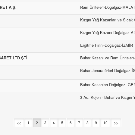
RET A.Ş.
Ram Üniteleri-Doğalgaz-MALA
Kızgın Yağ Kazanları ve Sıca
Kızgın Yağ Kazanı-Doğalgaz-
Erğitme Fırını-Doğalgaz-İZMİR
ARET LTD.ŞTİ.
Buhar Kazanı ve Ram Üniteler
Buhar Jenaratörleri-Doğalgaz
Buhar Kazanları-Doğalgaz- G
3 Ad. Kojen - Buhar ve Kızgı
<<
1
2
3
4
5
6
7
8
9
10
>>