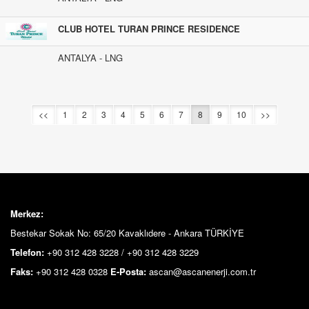
CLUB HOTEL TURAN PRINCE RESIDENCE
ANTALYA - LNG
<<
1
2
3
4
5
6
7
8
9
10
>>
Merkez:
Bestekar Sokak No: 65/20 Kavaklıdere - Ankara TÜRKİYE
Telefon:
+90 312 428 3228 / +90 312 428 3229
Faks:
+90 312 428 0328
E-Posta:
ascan@ascanenerji.com.tr