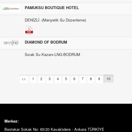
PAMUKSU BOUTIQUE HOTEL
DENİZLİ -(Manyetik Su Düzenleme)
DIAMOND OF BODRUM
Sıcak Su Kazanı-LNG-BODRUM
<<
1
2
3
4
5
6
7
8
9
10
Merkez:
Bestekar Sokak No: 65/20 Kavaklıdere - Ankara TÜRKİYE