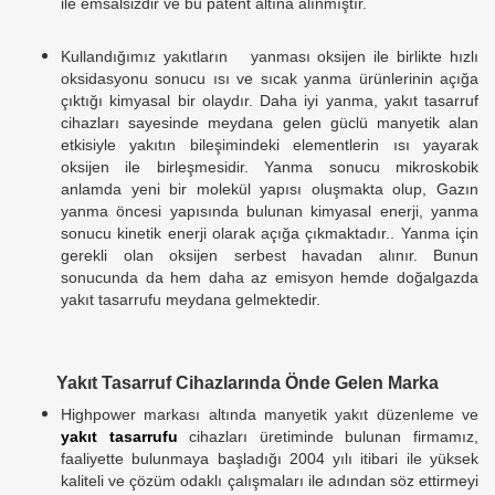
ile emsalsizdir ve bu patent altına alınmıştır.
Kullandığımız yakıtların yanması oksijen ile birlikte hızlı
oksidasyonu sonucu ısı ve sıcak yanma ürünlerinin açığa
çıktığı kimyasal bir olaydır. Daha iyi yanma, yakıt tasarruf
cihazları sayesinde meydana gelen güclü manyetik alan
etkisiyle yakıtın bileşimindeki elementlerin ısı yayarak
oksijen ile birleşmesidir. Yanma sonucu mikroskobik
anlamda yeni bir molekül yapısı oluşmakta olup, Gazın
yanma öncesi yapısında bulunan kimyasal enerji, yanma
sonucu kinetik enerji olarak açığa çıkmaktadır.. Yanma için
gerekli olan oksijen serbest havadan alınır. Bunun
sonucunda da hem daha az emisyon hemde doğalgazda
yakıt tasarrufu meydana gelmektedir.
Yakıt Tasarruf Cihazlarında Önde Gelen Marka
Highpower markası altında manyetik yakıt düzenleme ve
yakıt tasarrufu
cihazları üretiminde bulunan firmamız,
faaliyette bulunmaya başladığı 2004 yılı itibari ile yüksek
kaliteli ve çözüm odaklı çalışmaları ile adından söz ettirmeyi