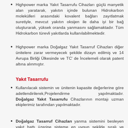
Highpower marka Yakıt Tasarrufu Cihazları güçlü manyetik
alan yaratarak, yakıtın içinde bulunan Hidrokarbon
molekülleri arasındaki kovalent bağları zayıtlatmak
suretiyle, mevcut yakıtın oksijen ile daha iyi bir bağ
oluşturarak, yüksek oranda yanmasını sağlamaktadır. Tüm
Hidrokarbon türevli yakıtlarda kullanılabilmektedir.
Highpower marka Doğalgaz Yakıt Tasarruf Cihazları diğer
ünitelere zarar vermeyecek şekilde dizayn edilmiş ve 14
Avrupa Birliği Ülkesinde ve TC' de İncelemeli olarak patent
altına alınmıştır.
Yakıt Tasarrufu
Kullanılacak sistemin ve ünitenin kapasite değerlerine göre
adetlendirilerek,Projelendirme yapılmaktadır.
Doğalgaz
Yakıt Tasarrufu
Cihazlarının montajı uzman
ekiplerimiz tarafından yapılmaktadır.
Doğalgaz Tasarruf Cihazları
yanma sistemini besleyen
yakıt hattı üzerine sisteme en uygun şekilde sıralı ve