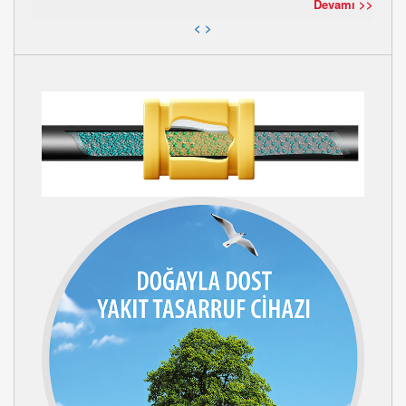
Devamı >>
<
>
KURTEKS BOYA SANAYİ TİCARET A.Ş.
Ram Kurutma Fırın
ünitelerine yakıt tasarrufu cihazlarımızın montajı
gerçekleşmiştir....
Devamı >>
ÖZYAŞAR TEL VE GALVANİZLEME SANAYİ A.Ş.
SİLİVRİ
Fabrikasında bulunan 2 adet Çinko eritme ünitelerine yakıt
tasarruf cihazları montajı gerçekleşmiştir....
Devamı >>
TRİSTONE FLOWTECH İSTANBUL OTOMOTİV SANAYİ VE
TİC.A.Ş.
Çerkezköy Organize Sanayi bölgesinde bulunan
otomotiv yan sanayi sektöründe faaliyet gösteren 4 ton ve 8 ton
kapasiteli Buhar Kazanı üretim ve tüketim verilerek dikkate
alınarak % 6 yakıt tasarrufu el...
Devamı >>
PLATO ELYAF TEKSTİL SANAYİ VE TİCARET A.Ş.
UŞAK
Fabrikasında bulunan Keçe Fırın ünitelerine yakıt tasarruf cihazı
montajı gerçekleşmiştir....
Devamı >>