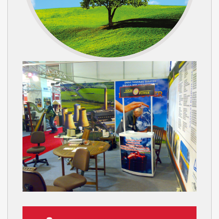
PETSAN BENTONİT MADENCİLİK SANAYİ A.Ş.
Fatsa/Ordu
fabrikasında Döner Kurutucu Fırın ünitesinde üretim ve tüketim
verileri karşılaştırılması sonucu sistem kendisini 7-8 ay gibi kısa
sürede amorti edip, yakıt tasarrufu elde edilmiştir....
Devamı >>